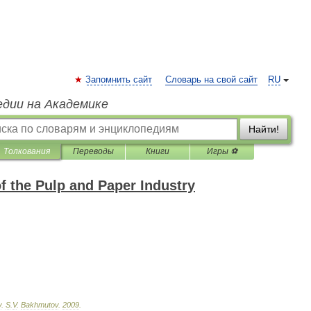
Запомнить сайт
Словарь на свой сайт
RU
едии на Академике
Найти!
Толкования
Переводы
Книги
Игры ⚽
f the Pulp and Paper Industry
y
.
S
.
V
.
Bakhmutov
.
2009
.