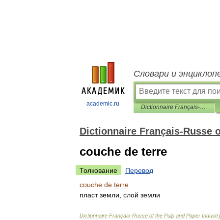
Словари и энциклоп
academic.ru
Dictionnaire Français-Russe of the Pulp and Paper Industry
Dictionnaire Français-Russe o
couche de terre
Толкование
Перевод
couche
de
terre
пласт
земли
,
слой
земли
Dictionnaire
Français
-
Russe
of
the
Pulp
and
Paper
Industr